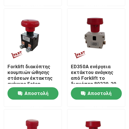
ερώτησης
ερώτησης
Προϊόντα
Βίντεο
Forklift μέρη μπαταριών
Forklift διακόπτης
ED350A ενέργεια
Forklift ρόδα Drive
κουμπιών ώθησης
εκτάκτου ανάγκης
στάσεων έκτακτης
από Forklift το
ανάγκης Estop
διακόπτη 80229-20
Forklift ελεγκτής μηχανών
ED125-36
Αποστολή
Αποστολή
ερώτησης
ερώτησης
Ηλεκτρική Forklift μηχανή
Forklift οδηγήσεων φω'τα