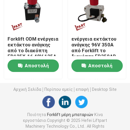
Forklift διακόπτης
Ηλεκτρικός Forklift επαφέας
Forklift ODM ενέργεια
ενέργεια εκτάκτου
εκτάκτου ανάγκης
ανάγκης 96V 350A
από το διακόπτη
από Forklift το
Forklift λαβή
ED125X-16 48V 125A
διακόπτη ED350AB
κουμπιών
Αποστολή
Αποστολή
Περονοφόρο γκάζι
ερώτησης
ερώτησης
Forklift σύστημα ψύξης
Αρχική Σελίδα
Περίπου εμείς
επαφή
Desktop Site
Μαγνητικό φρένο μηχανών
Ποιότητα
Forklift μέρη μπαταριών
Κίνα
εργοστάσιο.Copyright © 2025 Hefei Liftpart
Forklift σύστημα φρένων
Machinery Technology Co., Ltd.. All Rights