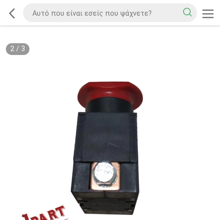
2
/
3