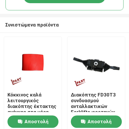
Συνιστώμενα προϊόντα
Σπίτι
Κόκκινος καλά
Διακόπτης FD30T3
λειτουργικός
συνδυασμού
διακόπτης έκτακτης
ανταλλακτικών
Σχετικά με εμάς
ανάγκης στα μέρη
Forklifts φορτηγών
του ανελκυστήρα
Αποστολή
Αποστολή
Επαφές