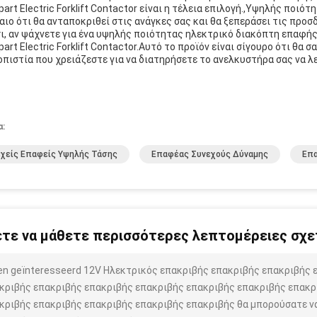
tpart Electric Forklift Contactor είναι η τέλεια επιλογή.,Υψηλής ποιό
αιο ότι θα ανταποκριθεί στις ανάγκες σας και θα ξεπεράσει τις προσ
ι, αν ψάχνετε για ένα υψηλής ποιότητας ηλεκτρικό διακόπτη επαφή
tpart Electric Forklift Contactor.Αυτό το προϊόν είναι σίγουρο ότι θ
οπιστία που χρειάζεστε για να διατηρήσετε το ανελκυστήρα σας να λ
α:
χείς Επαφείς Υψηλής Τάσης
Επαφέας Συνεχούς Δύναμης
Επ
τε να μάθετε περισσότερες λεπτομέρειες σχετ
ben geïnteresseerd 12V Ηλεκτρικός επακριβής επακριβής επακριβής
κριβής επακριβής επακριβής επακριβής επακριβής επακριβής επακρ
κριβής επακριβής επακριβής επακριβής επακριβής θα μπορούσατε ν