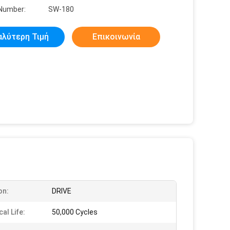
Number:
SW-180
αλύτερη Τιμή
Επικοινωνία
on:
DRIVE
cal Life:
50,000 Cycles