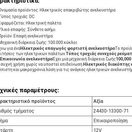
ρακτηριστικά:
Ονομασία προϊόντος: Ηλεκτρικός επακριβώτης ανελκυστήρα
Τύπος τροχιάς: DC
Εφαρμόζεται: Ηλεκτρική παλέτα
Υλικό επαφής: Σύνθετο ασήμι
Προϊόν: Επαφή ανελκυστήρα
Μηχανική διάρκεια ζωής: 100.000 κύκλοι
νω για ένα
Ηλεκτρικός επαγωγός φορτιστή ανελκυστήρα
Το προϊό
ιτήσεις των ηλεκτρικών παλέτων.
Τύπος τροχιάς συνεχούς ρεύμα
Επικοινωνία ανελκυστήρα
Έχει μια μηχανική διάρκεια ζωής
100,000
 συχνή χρήση χωρίς να υποστεί επιδείνωση.
Ηλεκτρικός διακόπτης
όπιστη και μακροχρόνια λύση για τις ανάγκες ηλεκτρικών ανελκυστή
χνικές παραμέτρους:
ρακτηριστικό προϊόντος
Αξία
ιθμός τμήματος
24430-13300-71
ήμα
Επικαιροποίηση
τάρτη
12V