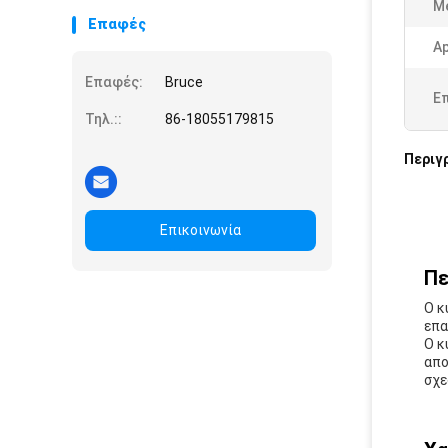
Me
Επαφές
Ap
Επαφές:
Bruce
Ε
Τηλ.::
86-18055179815
Περιγ
Επικοινωνία
Πε
Ο κ
επα
Ο κ
απο
σχε