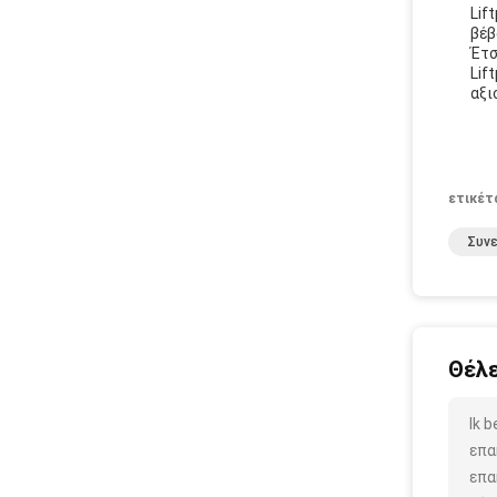
Lif
βέβ
Έτσ
Lif
αξι
ετικέτ
Συνε
Θέλε
Ik 
επα
επα