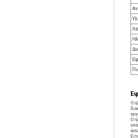
Αν
Υλ
Λε
Ηλ
Δυ
Εφ
Πι
Εφ
Ο η
δια
εργ
Ο η
επα
ανε
Είτ