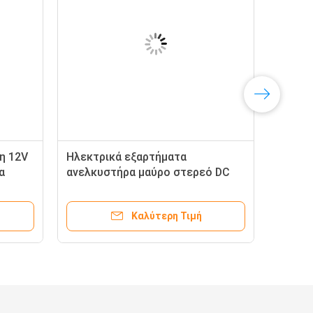
ρη 12V
Ηλεκτρικά εξαρτήματα
α
ανελκυστήρα μαύρο στερεό DC
επαγωγέας ισχύος SW280B-158
12V
Καλύτερη Τιμή