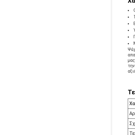
Χα
Ψάχ
απα
μας
την
αξι
Τε
Χα
Αρ
Σχ
Τε