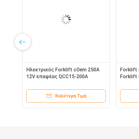
Ηλεκτρικός Forklift cOem 250A
Forklif
12V επαφέας QCC15-200A
Forklif
300A φ
Καλύτερη Τιμή