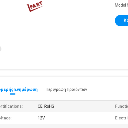
Model 
Κ
μερής Ενημέρωση
Περιγραφή Προϊόντων
rtifications:
CE, RoHS
Functi
ltage:
12V
Electri