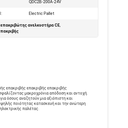
:
QDC2B-200A-24V
d:
Electric Pallet
 επακριβώτης ανελκυστήρα CE
,
επακριβής
βής επακριβής επακριβής επακριβής
ασφαλίζοντας μακροχρόνια απόδοση και αντοχή.
για όσους αναζητούν μια αξιόπιστη και
υψηλής ποιότητας κατασκευή και την ανώτερη
η ηλεκτρικής παλέτας.