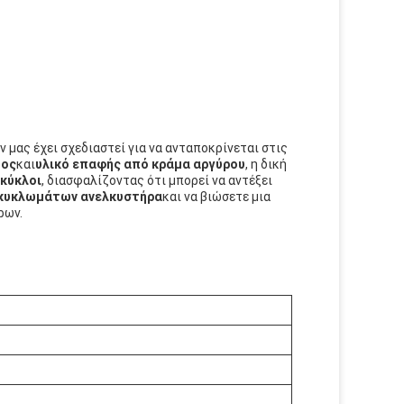
ν μας έχει σχεδιαστεί για να ανταποκρίνεται στις
τος
και
υλικό επαφής από κράμα αργύρου
, η δική
 κύκλοι
, διασφαλίζοντας ότι μπορεί να αντέξει
 κυκλωμάτων ανελκυστήρα
και να βιώσετε μια
ρων.