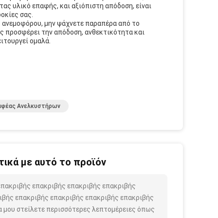
τητας υλικό επαφής, και αξιόπιστη απόδοση, είναι
δοκίες σας.
ς ανεμοφόρου, μην ψάχνετε παραπέρα από το
α σας προσφέρει την απόδοση, ανθεκτικότητα και
ειτουργεί ομαλά.
αφέας Ανελκυστήρων
ικά με αυτό το προϊόν
 επακριβής επακριβής επακριβής επακριβής
ιβής επακριβής επακριβής επακριβής επακριβής
α μου στείλετε περισσότερες λεπτομέρειες όπως