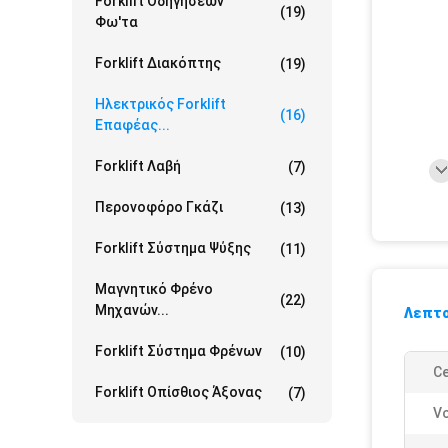
Forklift Οδηγήσεων
(19)
Φω'τα
Forklift Διακόπτης
(19)
Ηλεκτρικός Forklift
(16)
Επαφέας...
Forklift Λαβή
(7)
Περονοφόρο Γκάζι
(13)
Forklift Σύστημα Ψύξης
(11)
Μαγνητικό Φρένο
(22)
Μηχανών...
Λεπτο
Forklift Σύστημα Φρένων
(10)
Ce
Forklift Οπίσθιος Άξονας
(7)
Vo