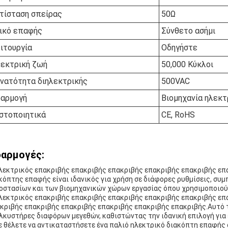
τίσταση σπείρας
50Ω
ικό επαφής
Σύνθετο ασήμι
ιτουργία
Οδηγήστε
εκτρική ζωή
50,000 Κύκλοι
νατότητα διηλεκτρικής
500VAC
αρμογή
Βιομηχανία ηλεκ
στοποιητικά
CE, RoHS
αρμογές:
λεκτρικός επακριβής επακριβής επακριβής επακριβής επακριβής επ
κόπτης επαφής είναι ιδανικός για χρήση σε διάφορες ρυθμίσεις, σ
οστασίων και των βιομηχανικών χώρων εργασίας όπου χρησιμοποιού
λεκτρικός επακριβής επακριβής επακριβής επακριβής επακριβής επ
κριβής επακριβής επακριβής επακριβής επακριβής επακριβής.Αυτό τ
λκυστήρες διαφόρων μεγεθών, καθιστώντας την ιδανική επιλογή για 
ε θέλετε να αντικαταστήσετε ένα παλιό ηλεκτρικό διακόπτη επαφής 