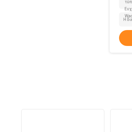
τύπ
Ευχ
Wac