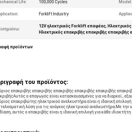
chanical Life:
100,000 Cycles
Model
plication:
Forklift Industry
Applie
12V ηλεκτρικός Forklift επαφέας
,
Ηλεκτρικός
πισημαίνω:
Ηλεκτρικός επακριβής επακριβής επακριβής 
ραφή προϊόντων
ριγραφή του προϊόντος:
ύριος επακριβής επακριβής επακριβής επακριβής επακριβής επακρι
κριβήςΑυτός ο επαγωγός είναι κατασκευασμένος για να διαρκεί., εξ
ύριος επακριβώτης ηλεκτρικού ανελκυστήρα είναι η ιδανική επιλογή 
τελεσματική λύση για τις ανάγκες ηλεκτρικού ανελκυστήρα.Με την 
δίαση, αυτός ο επακριβής είναι η ιδανική επιλογή για κάθε ιδιοκτήτ