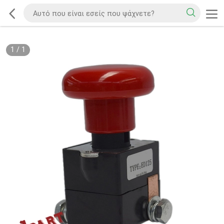
1
/
1