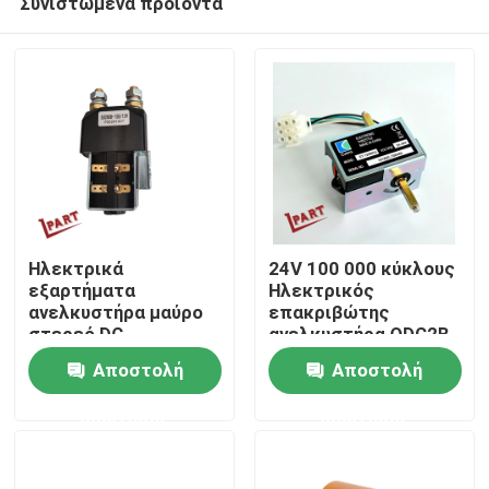
Συνιστώμενα προϊόντα
Ηλεκτρικά
24V 100 000 κύκλους
εξαρτήματα
Ηλεκτρικός
ανελκυστήρα μαύρο
επακριβώτης
στερεό DC
ανελκυστήρα QDC2B-
Σπίτι
επαγωγέας ισχύος
200A
Αποστολή
Αποστολή
SW280B-158 12V
Σχετικά με εμάς
ερώτησης
ερώτησης
Επαφές