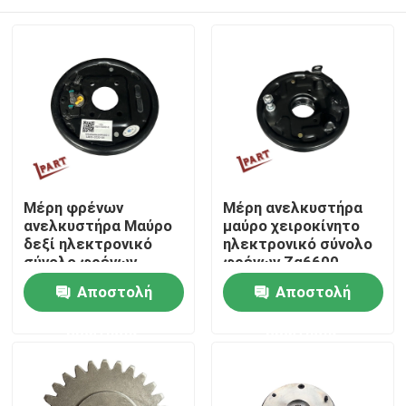
Μέρη φρένων
Μέρη ανελκυστήρα
ανελκυστήρα Μαύρο
μαύρο χειροκίνητο
δεξί ηλεκτρονικό
ηλεκτρονικό σύνολο
σύνολο φρένων
φρένων Zq6600-
QJB255-220300
3507010
Σπίτι
Αποστολή
Αποστολή
ερώτησης
ερώτησης
Σχετικά με εμάς
Επαφές