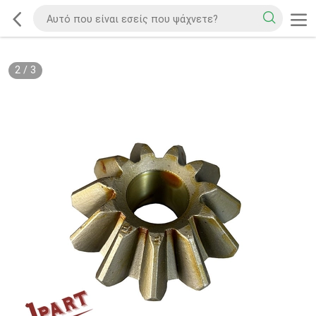
2
/
3