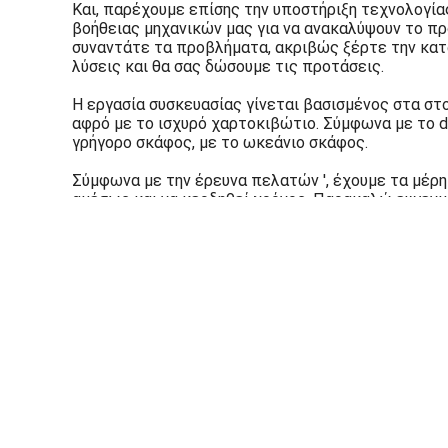
Και, παρέχουμε επίσης την υποστήριξη τεχνολογία
βοήθειας μηχανικών μας για να ανακαλύψουν το πρό
συναντάτε τα προβλήματα, ακριβώς ξέρτε την κατ
λύσεις και θα σας δώσουμε τις προτάσεις.
Η εργασία συσκευασίας γίνεται βασισμένος στα στο
αφρό με το ισχυρό χαρτοκιβώτιο. Σύμφωνα με το di
γρήγορο σκάφος, με το ωκεάνιο σκάφος.
Σύμφωνα με την έρευνα πελατών ′, έχουμε τα μέρ
αμέσως και να κερδηθεί χρόνος. Παρακαλώ ευγενικ
συζητήσουμε με σας από κοινού.
Σαν προμηθευτή της Κίνας, είμαστε πάντα τίμιοι σ
περίπου
Forklift μέρη μπαταριών
Σπίτι
Κόκκινη ηλεκτρική Forklift