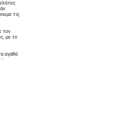
πελάτες
Εάν
ψουμε τις
ε τον
ς, με το
τα αγαθά
να
τε
Στείλτε μας μήνυμα
οικητικών