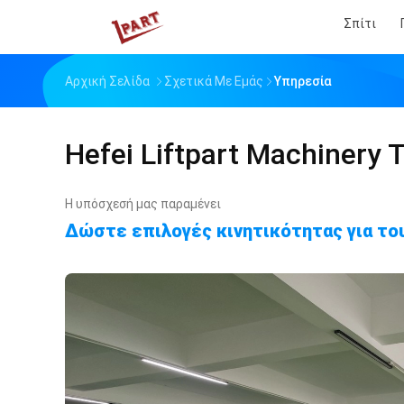
Σπίτι
Αρχική Σελίδα
Σχετικά Με Εμάς
Υπηρεσία
Hefei Liftpart Machinery T
Η υπόσχεσή μας παραμένει
Δώστε επιλογές κινητικότητας για του