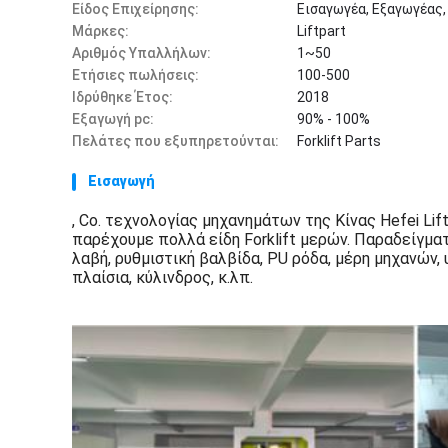
Είδος Επιχείρησης:
Εισαγωγέα, Εξαγωγέας,
Μάρκες:
Liftpart
Αριθμός Υπαλλήλων:
1~50
Ετήσιες πωλήσεις:
100-500
Ιδρύθηκε Έτος:
2018
Εξαγωγή pc:
90% - 100%
Πελάτες που εξυπηρετούνται:
Forklift Parts
Εισαγωγή
, Co. τεχνολογίας μηχανημάτων της Κίνας Hefei Lift
παρέχουμε πολλά είδη Forklift μερών. Παραδείγμα
λαβή, ρυθμιστική βαλβίδα, PU ρόδα, μέρη μηχανών, 
πλαίσια, κύλινδρος, κ.λπ.