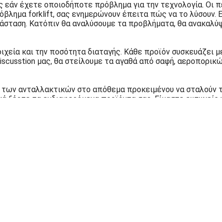
ς εάν έχετε οποιοδήποτε πρόβλημα για την τεχνολογία. Οι 
βλημα forklift, σας ενημερώνουν έπειτα πώς να το λύσουν. 
άσταση. Κατόπιν θα αναλύσουμε τα προβλήματα, θα ανακαλύ
ιχεία και την ποσότητα διαταγής. Κάθε προϊόν συσκευάζει μ
scusstion μας, θα στείλουμε τα αγαθά από σαφή, αεροπορικώ
η των ανταλλακτικών στο απόθεμα προκειμένου να σταλούν 
ά ξέρτε τα ενδιαφερόμενα προϊόντα σας. Είμαστε ευτυχείς 
τους πελάτες μας.
Forklift ρόδα Drive
Μας ακολουθήσ
Urethane 100mm ισορροπίας
Πάρκο 369 δι