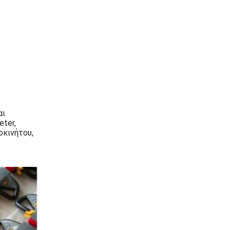
αι
ter,
οκινήτου,