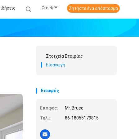
Greek
Ειδήσεις
Ζητήστε ένα απόσπασμα
Στοιχεία Εταιρίας
Εισαγωγή
Επαφές
Επαφές:
Mr. Bruce
Τηλ.::
86-18055179815